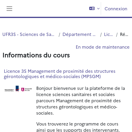
Passer au contenu principal
Connexion
Panneau latéral
UFR3S - Sciences de Santé et du Sport
Département UFR3S - ILIS
Licence
Résumé
En mode de maintenance
Informations du cours
Licence 3S Management de proximité des structures
gérontologiques et médico-sociales (MPSGM)
Bonjour bienvenue sur la plateforme de la
licence sciences sanitaires et sociales
parcours Management de proximité des
structures gérontologiques et médico-
sociales.
Vous trouverez le programme de cours
ainsi que les supports des intervenants.