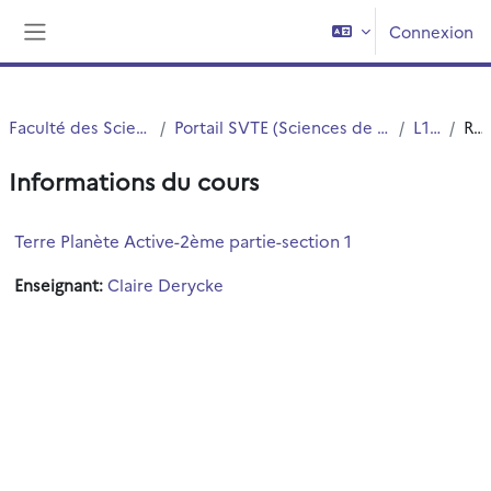
Passer au contenu principal
Connexion
Panneau latéral
Faculté des Sciences et Technologies (FST)
Portail SVTE (Sciences de la Vie, de la Terre et de l'Environnement)
L1 SVTE S1
Résumé
Informations du cours
Terre Planète Active-2ème partie-section 1
Enseignant:
Claire Derycke