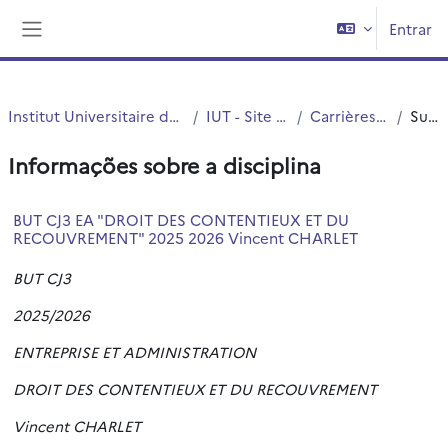
Ir para o conteúdo principal
Entrar
Painel lateral
Institut Universitaire de Technologie (IUT)
IUT - Site de Roubaix
Carrières Juridiques
Sumário
Informações sobre a disciplina
BUT CJ3 EA "DROIT DES CONTENTIEUX ET DU
RECOUVREMENT" 2025 2026 Vincent CHARLET
BUT CJ3
2025/2026
ENTREPRISE ET ADMINISTRATION
DROIT DES CONTENTIEUX ET DU RECOUVREMENT
Vincent CHARLET