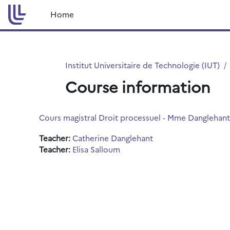
Skip to main content
Home
Institut Universitaire de Technologie (IUT)
Course information
Cours magistral Droit processuel - Mme Danglehant 
Teacher:
Catherine Danglehant
Teacher:
Elisa Salloum