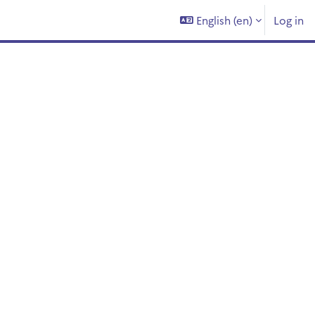
English ‎(en)‎
Log in