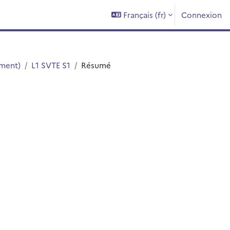
Français ‎(fr)‎
Connexion
ement)
L1 SVTE S1
Résumé