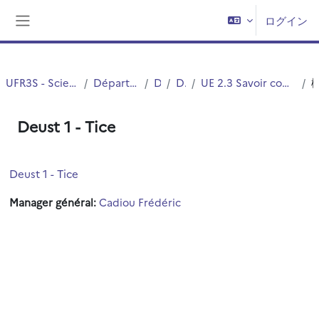
メインコンテンツへスキップする
ログイン
サイドパネル
UFR3S - Sciences de Santé et du Sport
Département UFR3S - SSEP
DEUST
DEUST 1
UE 2.3 Savoir communiquer en milieux professionnels
Deust 1 - Tice
Deust 1 - Tice
Manager général:
Cadiou Frédéric