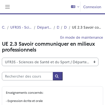
Passer au contenu principal
Connexion
Panneau latéral
Cours
UFR3S - Sciences de Santé et du Sport
Département UFR3S - SSEP
DEUST
DEUST 1
UE 2.3 Savoir communiquer en milieux professionnels
En mode de maintenance
UE 2.3 Savoir communiquer en milieux
professionnels
Catégories de cours
Rechercher des cours
Rechercher des cours
Enseignements concernés:
- Expression écrite et orale