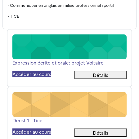
- Communiquer en anglais en milieu professionnel sportif
- TICE
Expression écrite et orale: projet Voltaire
Nom du cours
Expression écrite et orale: projet Voltaire
Accéder au cours
Détails
Deust 1 - Tice
Nom du cours
Deust 1 - Tice
Accéder au cours
Détails