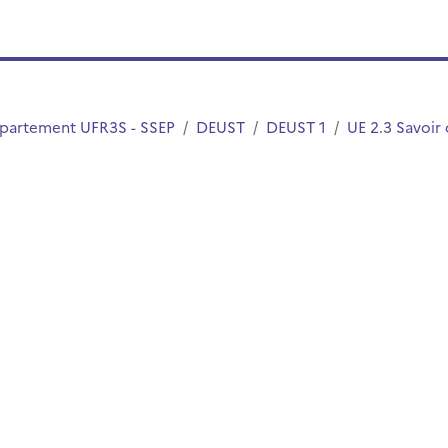
partement UFR3S - SSEP
DEUST
DEUST 1
UE 2.3 Savoir