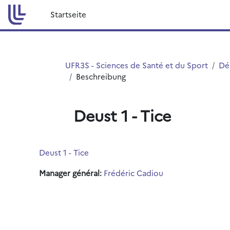
Zum Hauptinhalt
Startseite
UFR3S - Sciences de Santé et du Sport
Dé
Beschreibung
Deust 1 - Tice
Deust 1 - Tice
Manager général:
Frédéric Cadiou