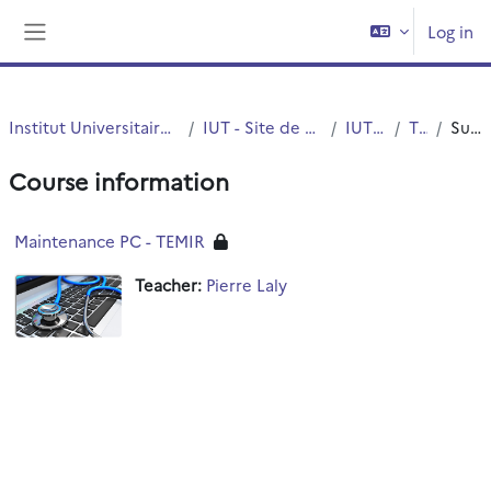
Skip to main content
Log in
Side panel
Institut Universitaire de Technologie (IUT)
IUT - Site de Villeneuve d'Ascq
IUT - G.E.I.I.
TEMIR
Summary
Course information
Maintenance PC - TEMIR
Teacher:
Pierre Laly