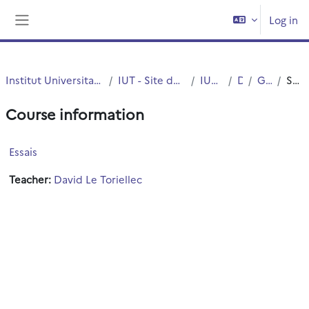
Skip to main content
Log in
Side panel
Institut Universitaire de Technologie (IUT)
IUT - Site de Villeneuve d'Ascq
IUT - G.E.I.I.
DUT
Général
Summary
Course information
Essais
Teacher:
David Le Toriellec