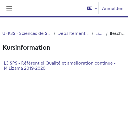
Zum Hauptinhalt
Anmelden
Website-Übersicht
UFR3S - Sciences de Santé et du Sport
Département UFR3S - ILIS
Licence
Beschreibung
Kursinformation
L3 SPS - Référentiel Qualité et amélioration continue -
M.Lizama 2019-2020