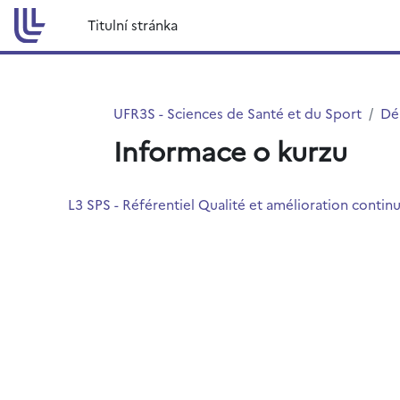
Přejít k hlavnímu obsahu
Titulní stránka
UFR3S - Sciences de Santé et du Sport
Dé
Informace o kurzu
L3 SPS - Référentiel Qualité et amélioration conti