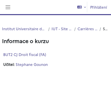
Přejít k hlavnímu obsahu
Přihlášení
Boční panel
Institut Universitaire de Technologie (IUT)
IUT - Site de Roubaix
Carrières Juridiques
Souhrn
Informace o kurzu
BUT2 CJ Droit fiscal (FA)
Učitel:
Stephane Gounon