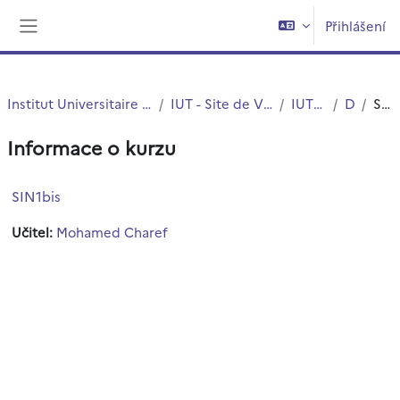
Přejít k hlavnímu obsahu
Přihlášení
Boční panel
Institut Universitaire de Technologie (IUT)
IUT - Site de Villeneuve d'Ascq
IUT - G.E.I.I.
DUT
Souhrn
Informace o kurzu
SIN1bis
Učitel:
Mohamed Charef