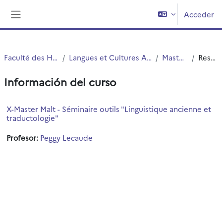
Salta al contenido principal
Acceder
Panel lateral
Faculté des Humanités
Langues et Cultures Antiques (LCA)
Master LCA
Resumen
Información del curso
X-Master Malt - Séminaire outils "Linguistique ancienne et
traductologie"
Profesor:
Peggy Lecaude