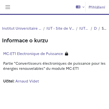
Přejít k hlavnímu obsahu
Přihlášení
Boční panel
Institut Universitaire de Technologie (IUT)
IUT - Site de Villeneuve d'Ascq
IUT - G.E.I.I.
DUT
Souhrn
Informace o kurzu
MC-ET1 Electronique de Puissance
Partie "Convertisseurs électroniques de puissance pour les
énergies renouvelables" du module MC-ET1
Učitel:
Arnaud Videt