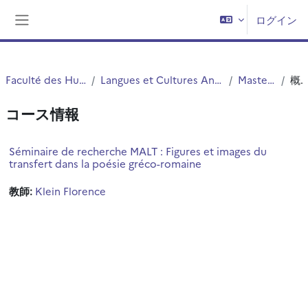
メインコンテンツへスキップする
ログイン
サイドパネル
Faculté des Humanités
Langues et Cultures Antiques (LCA)
Master LCA
概要
コース情報
Séminaire de recherche MALT : Figures et images du
transfert dans la poésie gréco-romaine
教師:
Klein Florence