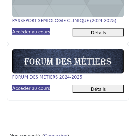
Nom du cours
PASSEPORT SEMIOLOGIE CLINIQUE (2024-2025)
Accéder au cours
Détails
FORUM DES METIERS 2024-2025
Nom du cours
FORUM DES METIERS 2024-2025
Accéder au cours
Détails
Non connecté. (
Connexion
)