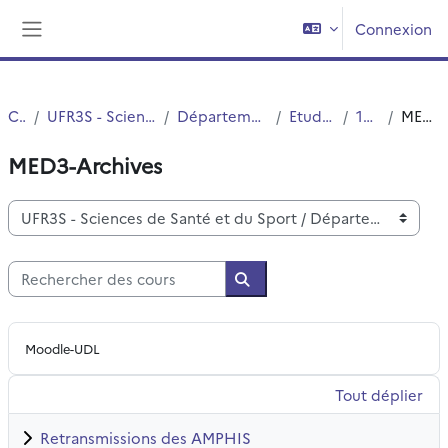
Passer au contenu principal
Connexion
Panneau latéral
Cours
UFR3S - Sciences de Santé et du Sport
Département UFR3S - Médecine
Etudes Medicales
1ER CYCLE
MED3-Archives
MED3-Archives
Catégories de cours
Rechercher des cours
Rechercher des cours
Moodle-UDL
Tout déplier
Retransmissions des AMPHIS