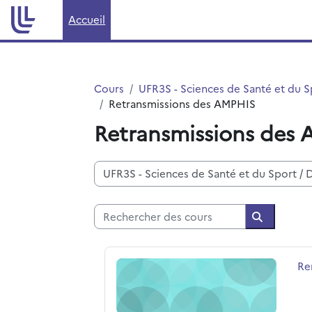
Passer au contenu principal
Accueil
Cours
UFR3S - Sciences de Santé et du S
Retransmissions des AMPHIS
Retransmissions des
Catégories de cours
Rechercher des cours
Recherche
Rencontres santé environnement 2023
No
Re