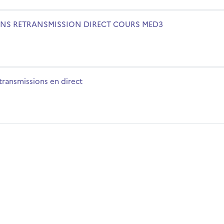
URS MED3
m du cours
ENS RETRANSMISSION DIRECT COURS MED3
m du cours
transmissions en direct