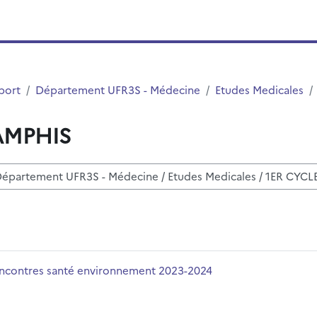
port
Département UFR3S - Médecine
Etudes Medicales
 AMPHIS
r des cours
-2024
m du cours
ncontres santé environnement 2023-2024