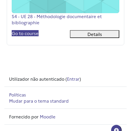
Nome da disciplina
S4 - UE 28 - Méthodologie documentaire et
bibliographie
Go to course
Details
Utilizador não autenticado (
Entrar
)
Políticas
Mudar para o tema standard
Fornecido por
Moodle