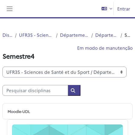
Ir para o conteúdo principal
Entrar
Painel lateral
Disciplinas
UFR3S - Sciences de Santé et du Sport
Département UFR3S - Médecine
Département d’Orthoptie
Semestre4
Em modo de manutenção
Semestre4
Categorias de disciplinas
Pesquisar disciplinas
Pesquisar disciplinas
Moodle-UDL
S4 - UE 28 - Méthodologie documentaire et bibliographie