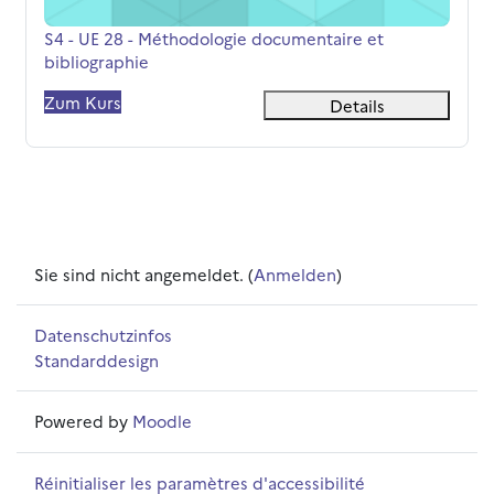
Kursname
S4 - UE 28 - Méthodologie documentaire et
bibliographie
Zum Kurs
Details
Sie sind nicht angemeldet. (
Anmelden
)
Datenschutzinfos
Standarddesign
Powered by
Moodle
Réinitialiser les paramètres d'accessibilité