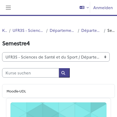
Zum Hauptinhalt
Anmelden
Website-Übersicht
Kurse
UFR3S - Sciences de Santé et du Sport
Département UFR3S - Médecine
Département d’Orthoptie
Semestre4
Semestre4
Kursbereiche
Kurse suchen
Kurse suchen
Moodle-UDL
S4 - UE 28 - Méthodologie documentaire et bibliographie