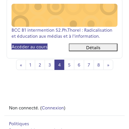
BCC B1 intermention S2.Ph.Thorel : Radicalisation et éduc
Nom du cours
BCC B1 intermention S2.Ph.Thorel : Radicalisation
et éducation aux médias et à l'information.
Accéder au cours
Détails
Page précédente
Page 1
Page 2
Page 3
Page 4
Page 5
Page 6
Page 7
Page 8
Page suiv
«
1
2
3
4
5
6
7
8
»
Non connecté. (
Connexion
)
Politiques