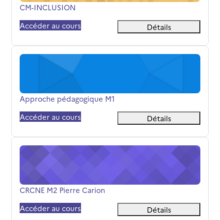
Nom du cours
CM-INCLUSION
Accéder au cours
Détails
Approche pédagogique M1
Nom du cours
Approche pédagogique M1
Accéder au cours
Détails
CRCNE M2 Pierre Carion
Nom du cours
CRCNE M2 Pierre Carion
Accéder au cours
Détails