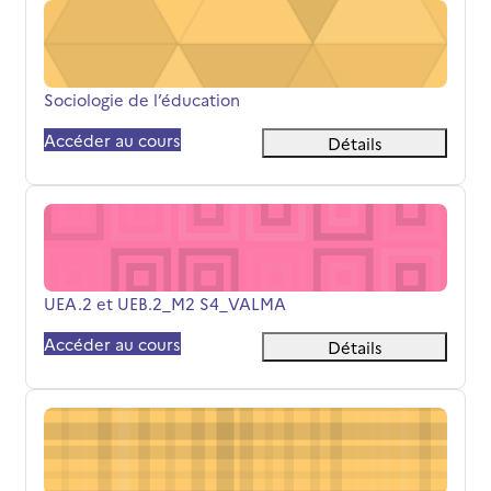
Sociologie de l’éducation
Nom du cours
Sociologie de l’éducation
Accéder au cours
Détails
UEA.2 et UEB.2_M2 S4_VALMA
Nom du cours
UEA.2 et UEB.2_M2 S4_VALMA
Accéder au cours
Détails
CM-INCLUSION