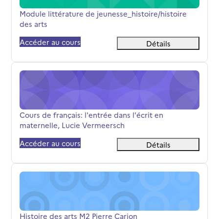
Nom du cours
Module littérature de jeunesse_histoire/histoire
des arts
Accéder au cours
Détails
Cours de français: l'entrée dans l'écrit en maternelle, L
Nom du cours
Cours de français: l'entrée dans l'écrit en
maternelle, Lucie Vermeersch
Accéder au cours
Détails
Histoire des arts M2 Pierre Carion
Nom du cours
Histoire des arts M2 Pierre Carion