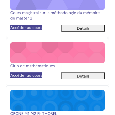
Nom du cours
Cours magistral sur la méthodologie du mémoire
de master 2
Accéder au cours
Détails
Club de mathématiques
Nom du cours
Club de mathématiques
Accéder au cours
Détails
CRCNE M1 M2 Ph.THOREL
Nom du cours
CRCNE M1 M2 Ph.THOREL