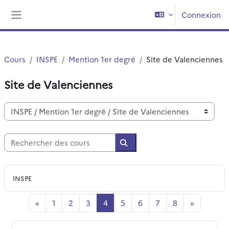
Passer au contenu principal
Connexion
Panneau latéral
Cours
INSPE
Mention 1er degré
Site de Valenciennes
Site de Valenciennes
Catégories de cours
Rechercher des cours
Rechercher des cours
INSPE
Page précédente
Page 1
Page 2
Page 3
Page 4
Page 5
Page 6
Page 7
Page 8
Page suiv
«
1
2
3
4
5
6
7
8
»