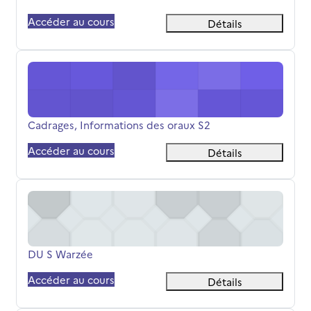
Accéder au cours
Détails
Cadrages, Informations des oraux S2
Nom du cours
Cadrages, Informations des oraux S2
Accéder au cours
Détails
DU S Warzée
Nom du cours
DU S Warzée
Accéder au cours
Détails