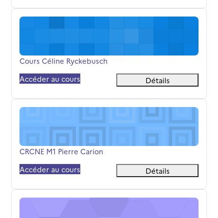
Cours Céline Ryckebusch
Nom du cours
Cours Céline Ryckebusch
Accéder au cours
Détails
CRCNE M1 Pierre Carion
Nom du cours
CRCNE M1 Pierre Carion
Accéder au cours
Détails
Cours magistral sur la méthodologie du mémoire de mast