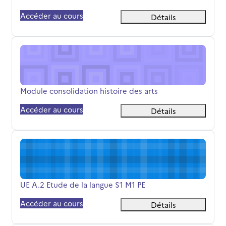
Accéder au cours
Détails
Module consolidation histoire des arts
Nom du cours
Module consolidation histoire des arts
Accéder au cours
Détails
UE A.2 Etude de la langue S1 M1 PE
Nom du cours
UE A.2 Etude de la langue S1 M1 PE
Accéder au cours
Détails