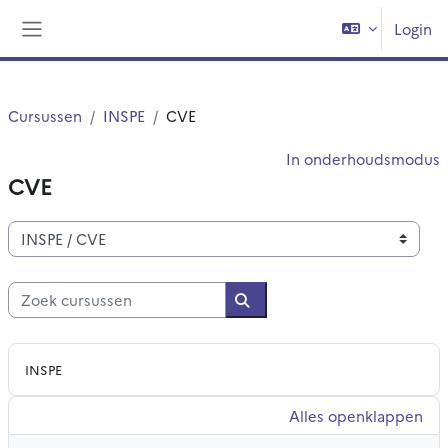
Ga naar hoofdinhoud
Login
Zijpaneel
Cursussen
INSPE
CVE
In onderhoudsmodus
CVE
Cursuscategorieën
Zoek cursussen
Zoek cursussen
INSPE
Alles openklappen