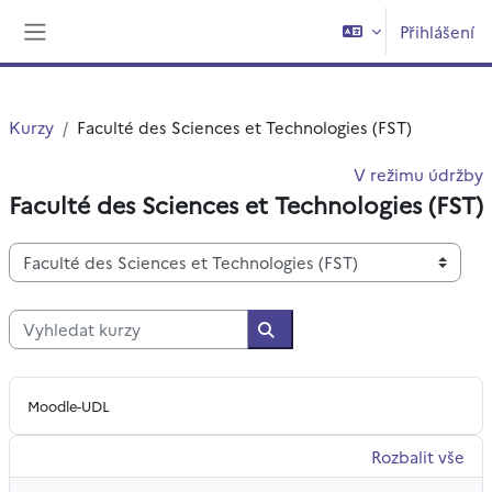
Přejít k hlavnímu obsahu
Přihlášení
Boční panel
Kurzy
Faculté des Sciences et Technologies (FST)
V režimu údržby
Faculté des Sciences et Technologies (FST)
Kategorie kurzů
Vyhledat kurzy
Vyhledat kurzy
Moodle-UDL
Rozbalit vše