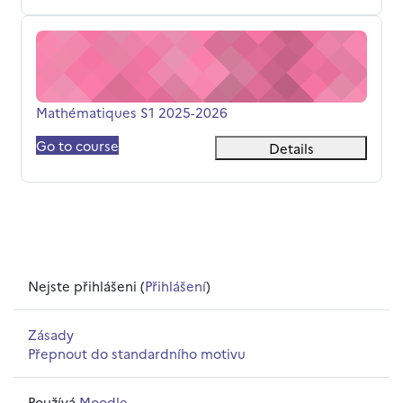
Mathématiques S1 2025-2026
Název kurzu
Mathématiques S1 2025-2026
Go to course
Details
Nejste přihlášeni (
Přihlášení
)
Zásady
Přepnout do standardního motivu
Používá
Moodle