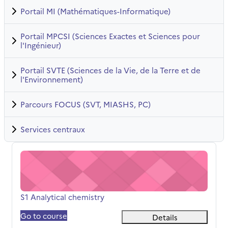
Portail MI (Mathématiques-Informatique)
Portail MPCSI (Sciences Exactes et Sciences pour
l'Ingénieur)
Portail SVTE (Sciences de la Vie, de la Terre et de
l'Environnement)
Parcours FOCUS (SVT, MIASHS, PC)
Services centraux
S1 Analytical chemistry
Název kurzu
S1 Analytical chemistry
Go to course
Details