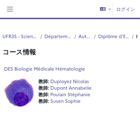
メインコンテンツへスキップする
ログイン
サイドパネル
UFR3S - Sciences de Santé et du Sport
Département UFR3S - Pharmacie
Autres Diplômes
Diplôme d'Etudes Spécialisées (DES)
コース情報
DES Biologie Médicale Hématologie
教師:
Duployez Nicolas
教師:
Dupont Annabelle
教師:
Poulain Stéphanie
教師:
Susen Sophie