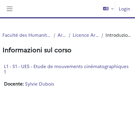
Vai al contenuto principale
Login
Pannello laterale
Faculté des Humanités
Arts
Licence Arts
Introduzione
Informazioni sul corso
L1 - S1 - UE5 - Etude de mouvements cinématographiques
1
Docente:
Sylvie Dubois