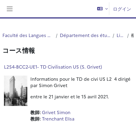
メインコンテンツへスキップする
ログイン
サイドパネル
Faculté des Langues Cultures et Sociétés (FLCS)
Département des études anglophones - Angellier
Licence 2
コース情報
L2S4-BCC2-UE1- TD Civilisation US (S. Grivet)
Informations pour le TD de civi US L2 4 dirigé
par Simon Grivet
entre le 21 janvier et le 15 avril 2021.
教師:
Grivet Simon
教師:
Trenchant Elisa