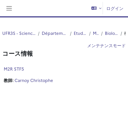
メインコンテンツへスキップする
ログイン
サイドパネル
UFR3S - Sciences de Santé et du Sport
Département UFR3S - Médecine
Etudes Medicales
MASTERS
Biologie Santé M2
メンテナンスモード
コース情報
M2R STF5
教師:
Carnoy Christophe