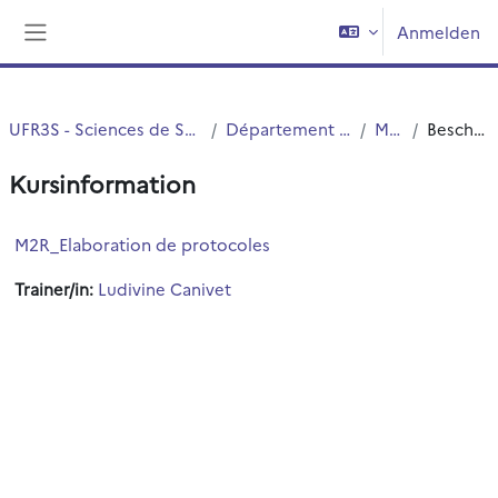
Zum Hauptinhalt
Anmelden
Website-Übersicht
UFR3S - Sciences de Santé et du Sport
Département UFR3S - ILIS
Master
Beschreibung
Kursinformation
M2R_Elaboration de protocoles
Trainer/in:
Ludivine Canivet