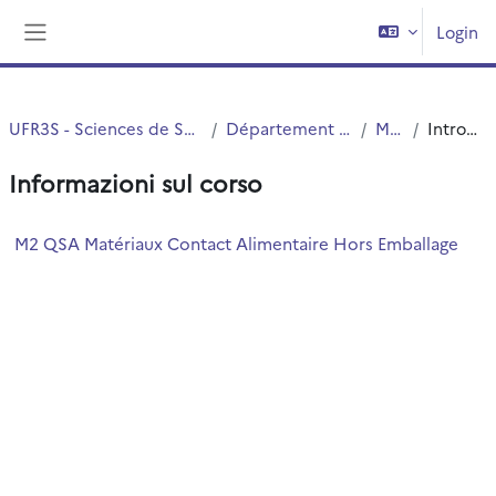
Vai al contenuto principale
Login
Pannello laterale
UFR3S - Sciences de Santé et du Sport
Département UFR3S - ILIS
Master
Introduzione
Informazioni sul corso
M2 QSA Matériaux Contact Alimentaire Hors Emballage