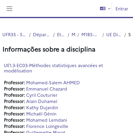
Ir para o conteúdo principal
Entrar
Painel lateral
UFR3S - Sciences de Santé et du Sport
Département UFR3S - Médecine
Etudes Medicales
MASTERS
M1BS-Option Santé-Simple cursus
UE Disciplinaires thématique
Sumár
Informações sobre a disciplina
UE1.3-EC03-Méthodes statistiques avancées et
modélisation
Professor:
Mohamed-Salem AHMED
Professor:
Emmanuel Chazard
Professor:
Cyril Couturier
Professor:
Alain Duhamel
Professor:
Kathy Dujardin
Professor:
Michaël Génin
Professor:
Mohamed Lemdani
Professor:
Florence Loingeville
Professor:
Guillemette Marot