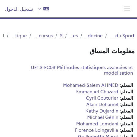
خطى إلى المحتوى الرئيسي
تسجيل الدخول
واجهة جانبية
UFR3S - Sciences de Santé et du Sport
Département UFR3S - Médecine
Etudes Medicales
MASTERS
M1BS-Option Santé-Simple cursus
UE Disciplinaires thématique
الملخص
معلومات المساق
UE1.3-EC03-Méthodes statistiques avancées et
modélisation
المعلم:
Mohamed-Salem AHMED
المعلم:
Emmanuel Chazard
المعلم:
Cyril Couturier
المعلم:
Alain Duhamel
المعلم:
Kathy Dujardin
المعلم:
Michaël Génin
المعلم:
Mohamed Lemdani
المعلم:
Florence Loingeville
المعلم:
Guillemette Marot