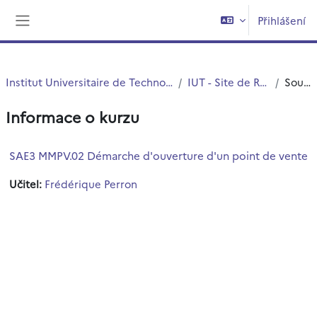
Přejít k hlavnímu obsahu
Přihlášení
Boční panel
Institut Universitaire de Technologie (IUT)
IUT - Site de Roubaix
Souhrn
Informace o kurzu
SAE3 MMPV.02 Démarche d'ouverture d'un point de vente
Učitel:
Frédérique Perron