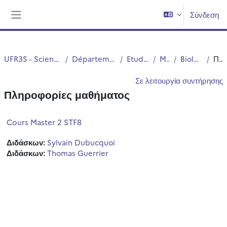
Μετάβαση στο κεντρικό περιεχόμενο
Σύνδεση
Πλευρικός πίνακας
UFR3S - Sciences de Santé et du Sport
Département UFR3S - Médecine
Etudes Medicales
MASTERS
Biologie Santé M2
Περίληψη
Σε λειτουργία συντήρησης
Πληροφορίες μαθήματος
Cours Master 2 STF8
Διδάσκων:
Sylvain Dubucquoi
Διδάσκων:
Thomas Guerrier