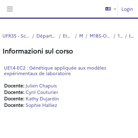
Vai al contenuto principale
Login
Pannello laterale
UFR3S - Sciences de Santé et du Sport
Département UFR3S - Médecine
Etudes Medicales
MASTERS
M1BS-Option Santé-Double cursus
1ère année
Introduzione
Informazioni sul corso
UE1.4-EC2 : Génétique appliquée aux modèles
expérimentaux de laboratoire
Docente:
Julien Chapuis
Docente:
Cyril Couturier
Docente:
Kathy Dujardin
Docente:
Sophie Halliez