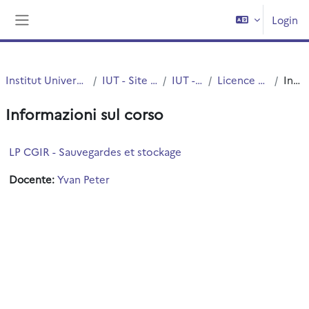
Vai al contenuto principale
Login
Pannello laterale
Institut Universitaire de Technologie (IUT)
IUT - Site de Villeneuve d'Ascq
IUT - Informatique
Licence Professionnelle CGIR
Introduzione
Informazioni sul corso
LP CGIR - Sauvegardes et stockage
Docente:
Yvan Peter