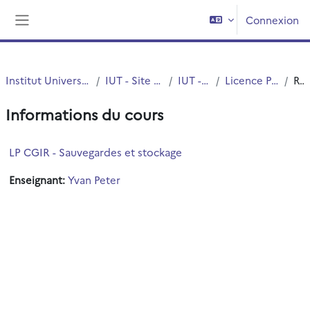
Passer au contenu principal
Connexion
Panneau latéral
Institut Universitaire de Technologie (IUT)
IUT - Site de Villeneuve d'Ascq
IUT - Informatique
Licence Professionnelle CGIR
Résumé
Informations du cours
LP CGIR - Sauvegardes et stockage
Enseignant:
Yvan Peter