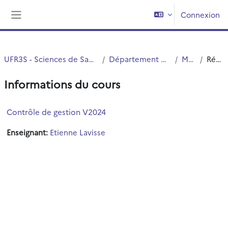
Passer au contenu principal
Connexion
Panneau latéral
UFR3S - Sciences de Santé et du Sport
Département UFR3S - ILIS
Master
Résumé
Informations du cours
Contrôle de gestion V2024
Enseignant:
Etienne Lavisse