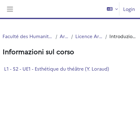
Vai al contenuto principale
Login
Pannello laterale
Faculté des Humanités
Arts
Licence Arts
Introduzione
Informazioni sul corso
L1 - S2 - UE1 - Esthétique du théâtre (Y. Loraud)