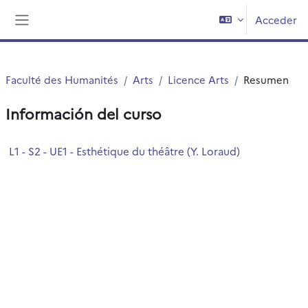
Salta al contenido principal
Acceder
Panel lateral
Faculté des Humanités
Arts
Licence Arts
Resumen
Información del curso
L1 - S2 - UE1 - Esthétique du théâtre (Y. Loraud)