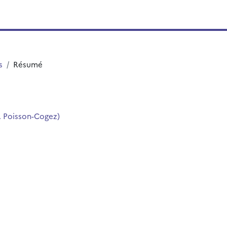
s
Résumé
(N. Poisson-Cogez)