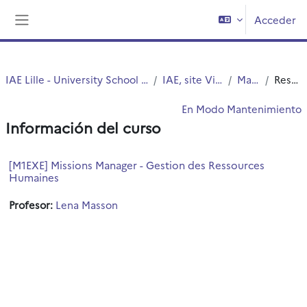
Salta al contenido principal
Acceder
Panel lateral
IAE Lille - University School of Management
IAE, site Vieux Lille
Master1
Resumen
En Modo Mantenimiento
Información del curso
[M1EXE] Missions Manager - Gestion des Ressources
Humaines
Profesor:
Lena Masson