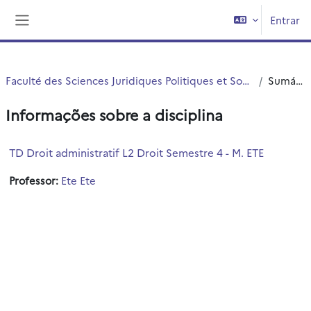
Ir para o conteúdo principal
Entrar
Painel lateral
Faculté des Sciences Juridiques Politiques et Sociales
Sumário
Informações sobre a disciplina
TD Droit administratif L2 Droit Semestre 4 - M. ETE
Professor:
Ete Ete