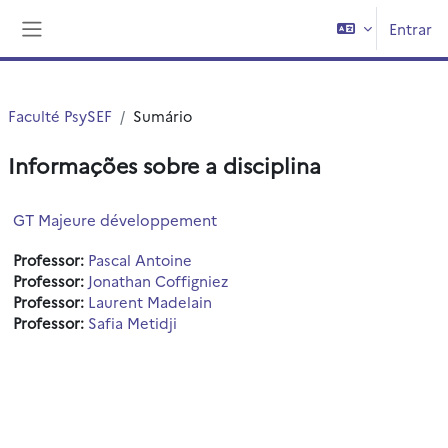
Ir para o conteúdo principal
Entrar
Painel lateral
Faculté PsySEF
Sumário
Informações sobre a disciplina
GT Majeure développement
Professor:
Pascal Antoine
Professor:
Jonathan Coffigniez
Professor:
Laurent Madelain
Professor:
Safia Metidji