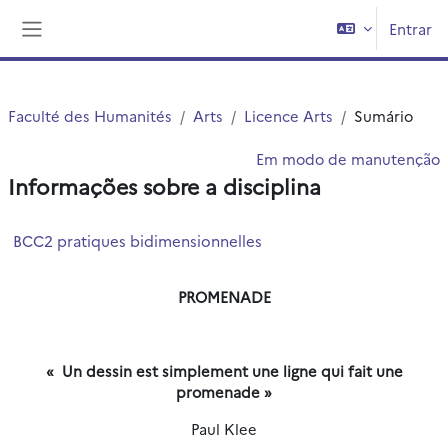
Ir para o conteúdo principal
Entrar
Painel lateral
Faculté des Humanités
Arts
Licence Arts
Sumário
Em modo de manutenção
Informações sobre a disciplina
BCC2 pratiques bidimensionnelles
PROMENADE
« Un dessin est simplement une ligne qui fait une
promenade »
Paul Klee