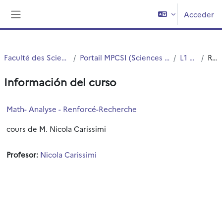
Salta al contenido principal
Acceder
Panel lateral
Faculté des Sciences et Technologies (FST)
Portail MPCSI (Sciences Exactes et Sciences pour l'Ingénieur)
L1 MPCSI - S2
Resumen
Información del curso
Math- Analyse - Renforcé-Recherche
cours de M. Nicola Carissimi
Profesor:
Nicola Carissimi