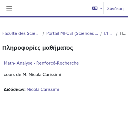
Μετάβαση στο κεντρικό περιεχόμενο
Σύνδεση
Πλευρικός πίνακας
Faculté des Sciences et Technologies (FST)
Portail MPCSI (Sciences Exactes et Sciences pour l'Ingénieur)
L1 MPCSI - S2
Περίληψη
Πληροφορίες μαθήματος
Math- Analyse - Renforcé-Recherche
cours de M. Nicola Carissimi
Διδάσκων:
Nicola Carissimi