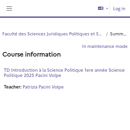
Skip to main content
Log in
Side panel
Faculté des Sciences Juridiques Politiques et Sociales
Summary
In maintenance mode
Course information
TD Introduction à la Science Politique 1ere année Science
Politique 2025 Pacini Volpe
Teacher:
Patrizia Pacini Volpe