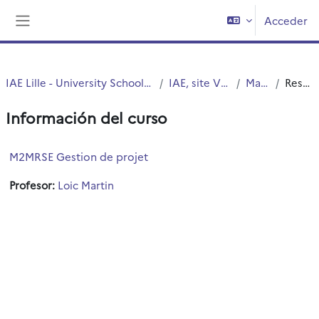
Salta al contenido principal
Acceder
Panel lateral
IAE Lille - University School of Management
IAE, site Vieux Lille
Master2
Resumen
Información del curso
M2MRSE Gestion de projet
Profesor:
Loic Martin