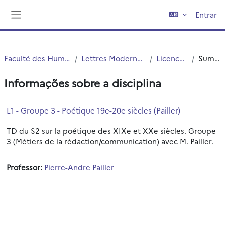
Ir para o conteúdo principal
Entrar
Painel lateral
Faculté des Humanités
Lettres Modernes (LM)
Licence LM
Sumário
Informações sobre a disciplina
L1 - Groupe 3 - Poétique 19e-20e siècles (Pailler)
TD du S2 sur la poétique des XIXe et XXe siècles. Groupe
3 (Métiers de la rédaction/communication) avec M. Pailler.
Professor:
Pierre-Andre Pailler